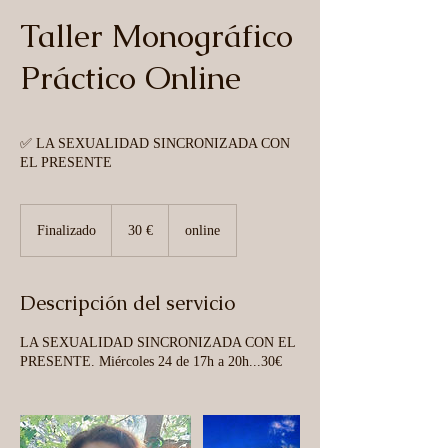
Taller Monográfico
Práctico Online
✅ LA SEXUALIDAD SINCRONIZADA CON
EL PRESENTE
30
euros
Finalizado
F
30 €
online
i
n
a
Descripción del servicio
l
i
LA SEXUALIDAD SINCRONIZADA CON EL
z
PRESENTE. Miércoles 24 de 17h a 20h...30€
a
d
o