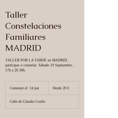
Taller
Constelaciones
Familiares
MADRID
TALLER POR LA TARDE en MADRID,
participar o constelar. Sábado 19 Septiembre ,
17h a 20.30h.
Desde
20
Comenzó el: 14 jun
C
Desde 20 €
euros
o
m
Calle de Claudio Coello
e
n
z