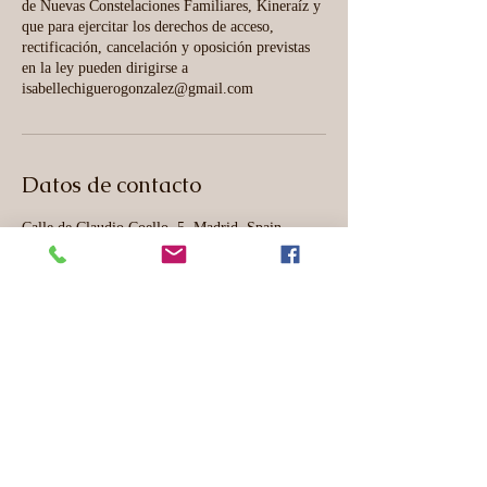
de Nuevas Constelaciones Familiares, Kineraíz y
que para ejercitar los derechos de acceso,
rectificación, cancelación y oposición previstas
en la ley pueden dirigirse a
isabellechiguerogonzalez@gmail.com
Datos de contacto
Calle de Claudio Coello, 5, Madrid, Spain
672221277
isabellechiguerogonzalez@gmail.com