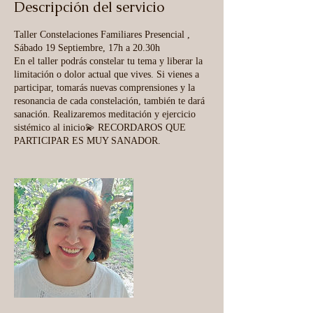
ó
Descripción del servicio
e
l
Taller Constelaciones Familiares Presencial ,
:
Sábado 19 Septiembre, 17h a 20.30h
1
En el taller podrás constelar tu tema y liberar la
4
limitación o dolor actual que vives. Si vienes a
j
participar, tomarás nuevas comprensiones y la
u
resonancia de cada constelación, también te dará
n
sanación. Realizaremos meditación y ejercicio
sistémico al inicio💫 RECORDAROS QUE